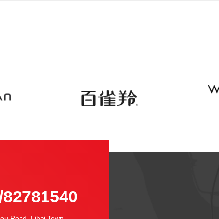
-
/82781540
u Road, Lihai Town,