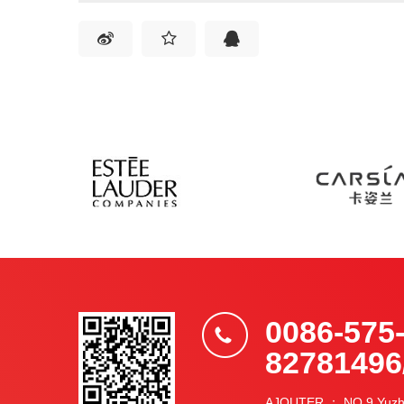
0086-575
82781496
AJOUTER ： NO.9 Yuzho