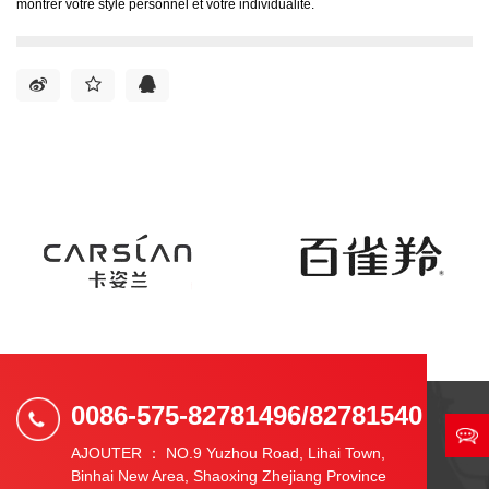
montrer votre style personnel et votre individualité.
0086-575-82781496/82781540
AJOUTER ： NO.9 Yuzhou Road, Lihai Town,
Binhai New Area, Shaoxing Zhejiang Province