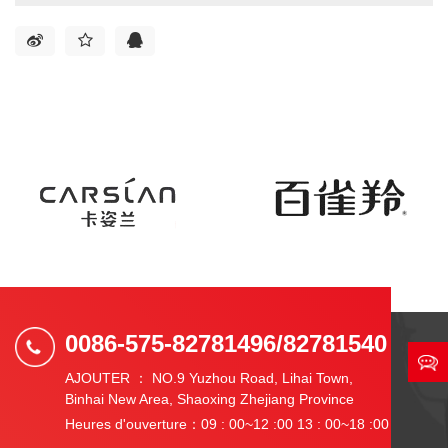
0086-575-82781496/82781540
AJOUTER ： NO.9 Yuzhou Road, Lihai Town,
Binhai New Area, Shaoxing Zhejiang Province
Heures d'ouverture：09 : 00~12 :00 13 : 00~18 :00